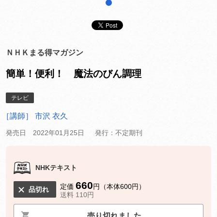
1
ＮＨＫまる得マガジン
簡単！便利！ 魔法のびん調理
テレビ
［講師］ 市沢 衣久
発売日 2022年01月25日
発行：不定期刊
NHKテキスト
660
定価
円（本体600円）
品切れ
送料 110円
売り切れました