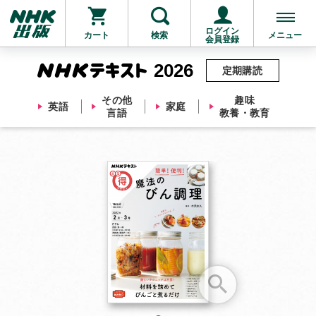
ログイン
カート
検索
メニュー
会員登録
2026
定期購読
その他
趣味
英語
家庭
言語
教養・教育
お支払いに進む
他にも商品を買う